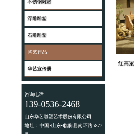
不锈钢雕塑
不锈钢雕塑
浮雕雕塑
浮雕雕塑
石雕雕塑
石雕雕塑
陶艺作品
红高
陶艺作品
华艺宣传册
华艺宣传册
咨询电话
139-0536-2468
山东华艺雕塑艺术股份有限公司
地址：中国•山东•临朐县南环路5877