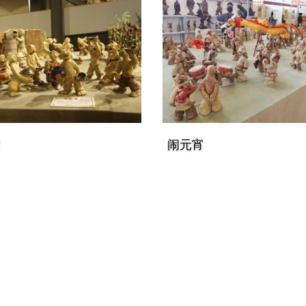
粱
闹元宵