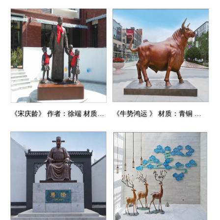
《宋庆龄》 作者：徐端 材质：青铜 高度:2.7m 安放：桓台
《牛势鸿运 》 材质：青铜 高度：2.2m 安放：黄岛