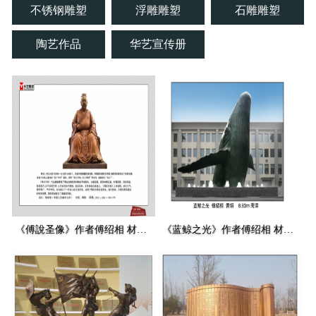
不锈钢雕塑
浮雕雕塑
石雕雕塑
陶艺作品
华艺宣传册
《傅說圣像》作者傅绍相 材质青铜 高度3.69m 安放：平陆傅相祠
《蓝鲸之光》作者傅绍相 材质青铜 高度8.83m 安放：山东菏泽